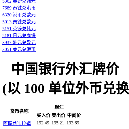
5362 英镑兑韩元
7689 泰铢兑港币
6320 港币兑欧元
5013 泰铢兑欧元
5151 英镑兑韩元
5181 日元兑泰铢
3937 韩元兑欧元
3051 美元兑港币
中国银行外汇牌价
(以 100 单位外币兑换人民
现汇
货币名称
买入价
卖出价
中间价
192.49
195.21
193.69
阿联酋迪拉姆