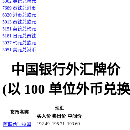
5362 英镑兑韩元
7689 泰铢兑港币
6320 港币兑欧元
5013 泰铢兑欧元
5151 英镑兑韩元
5181 日元兑泰铢
3937 韩元兑欧元
3051 美元兑港币
中国银行外汇牌价
(以 100 单位外币兑换人民
现汇
货币名称
买入价
卖出价
中间价
192.49
195.21
193.69
阿联酋迪拉姆