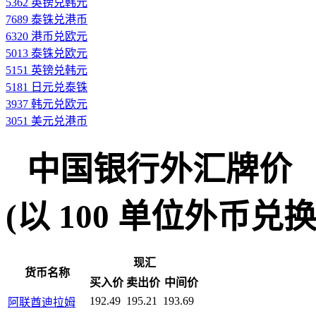
5362 英镑兑韩元
7689 泰铢兑港币
6320 港币兑欧元
5013 泰铢兑欧元
5151 英镑兑韩元
5181 日元兑泰铢
3937 韩元兑欧元
3051 美元兑港币
中国银行外汇牌价
(以 100 单位外币兑换人民
现汇
货币名称
买入价
卖出价
中间价
192.49
195.21
193.69
阿联酋迪拉姆